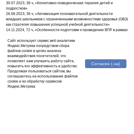
30.07.2023, 36 ч, «Когнитивно-поведенческая терапия детей и
подростков»
26.08.2023, 36 ч, «Активизация познавательной деятельности
младших школьников с ограниченными возможностями здоровья (ОВЗ)
как стратегия повышения успешной учебной деятельности»
14.11.2024, 72 ч, «Особенности подготовки к проведению ВПР в рамках
мониторинга качества образования, обучающихся по учебному
предмету «Английский язык» в условиях реализации ФГОС ООО»
Сайт использует сервис веб-аналитики
Яндекс.Метрика посредством сбора
08.2025, АНО «Научная школа управления образовательными
файлов cookie в целях анализа
системами», «Технологии повышения качества подготовки
взаимодействия посетителей, что
обучающихся по иностранному языку»,144 ч
позволяет нам улучшить работу сайта,
Сведения о профессиональной переподготовке:
Согласен (-на)
повысить его эффективность и удобство.
нет
Продолжая пользоваться сайтом, вы
Педагогический стаж (по состоянию на февраль 2026 года):
соглашаетесь на использование файлов
12 лет и 2 месяца
cookie и их обработку сервисом
Реализуемые образовательные программы:
Яндекс.Метрика
Начальное общее образование, основное общее образование