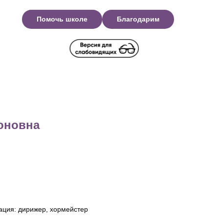
Помочь школе
Благодарим
оновна
ация: дирижер, хормейстер