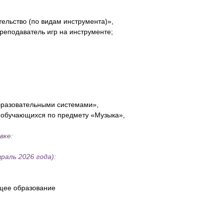
ельство (по видам инструмента)»,
преподаватель игр на инструменте;
 Publishing
бразовательными системами»,
 обучающихся по предмету «Музыка»,
вке:
раль 2026 года):
щее образование