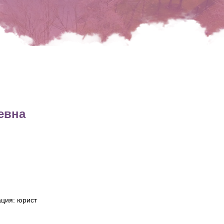
 Publishing
евна
ция: юрист